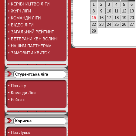
КЕРІВНИЦТВО ЛІГИ
1
2
3
4
5
6
ЖУРІ ЛІГИ
8
9
10
11
12
13
15
16
17
18
19
20
КОМАНДИ ЛІГИ
22
23
24
25
26
27
ВІДЕО ЛІГИ
29
ЗАГАЛЬНИЙ РЕЙТИНГ
ВЕТЕРАНИ КВН ВОЛИНІ
НАШИМ ПАРТНЕРАМ
ЗАМОВИТИ КВИТОК
Студентська ліга
Про лігу
Команди Ліги
Рейтинг
Корисне
Про Луцьк